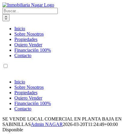
Saltar
al
Buscar:
contenido
Inicio
Sobre Nosotros
Propiedades
Quiero Vender
Financiación 100%
Contacto
Inicio
Sobre Nosotros
Propiedades
Quiero Vender
Financiación 100%
Contacto
SE VENDE LOCAL COMERCIAL EN PLANTA BAJA EN
SABINILLAS
Admin NAGAR
2026-03-20T11:24:49+00:00
Disponible