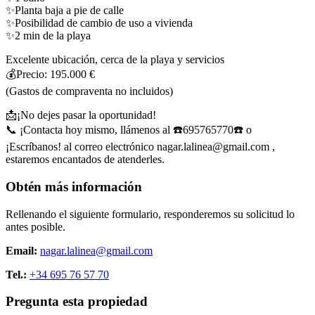
✨
Planta baja a pie de calle
✨
Posibilidad de cambio de uso a vivienda
✨
2 min de la playa
Excelente ubicación, cerca de la playa y servicios
💰
Precio: 195.000 €
(Gastos de compraventa no incluidos)
📩
¡No dejes pasar la oportunidad!
📞
¡Contacta hoy mismo, llámenos al
☎️
695765770
☎️
o
¡Escríbanos! al correo electrónico nagar.lalinea@gmail.com ,
estaremos encantados de atenderles.
Obtén más información
Rellenando el siguiente formulario, responderemos su solicitud lo
antes posible.
Email:
nagar.lalinea@gmail.com
Tel.:
+34 695 76 57 70
Pregunta esta propiedad